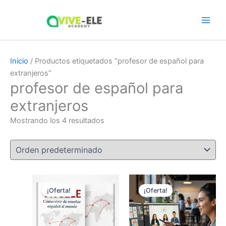
Ir
Main
al
Men
contenido
Inicio
/ Productos etiquetados “profesor de español para
extranjeros”
profesor de español para
extranjeros
Mostrando los 4 resultados
El
El
El
El
precio
precio
precio
precio
¡Oferta!
¡Oferta!
original
actual
original
actual
era:
es:
era:
es:
$99.90.
$29.90.
$699.00.
$399.00.